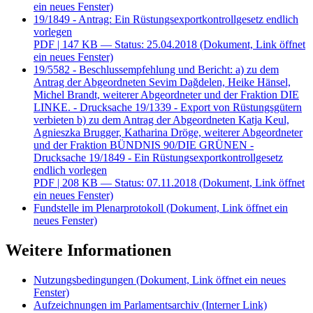
ein neues Fenster)
19/1849 - Antrag: Ein Rüstungsexportkontrollgesetz endlich
vorlegen
PDF
| 147 KB — Status: 25.04.2018
(Dokument, Link öffnet
ein neues Fenster)
19/5582 - Beschlussempfehlung und Bericht: a) zu dem
Antrag der Abgeordneten Sevim Dağdelen, Heike Hänsel,
Michel Brandt, weiterer Abgeordneter und der Fraktion DIE
LINKE. - Drucksache 19/1339 - Export von Rüstungsgütern
verbieten b) zu dem Antrag der Abgeordneten Katja Keul,
Agnieszka Brugger, Katharina Dröge, weiterer Abgeordneter
und der Fraktion BÜNDNIS 90/DIE GRÜNEN -
Drucksache 19/1849 - Ein Rüstungsexportkontrollgesetz
endlich vorlegen
PDF
| 208 KB — Status: 07.11.2018
(Dokument, Link öffnet
ein neues Fenster)
Fundstelle im Plenarprotokoll
(Dokument, Link öffnet ein
neues Fenster)
Weitere Informationen
Nutzungsbedingungen
(Dokument, Link öffnet ein neues
Fenster)
Aufzeichnungen im Parlamentsarchiv
(Interner Link)