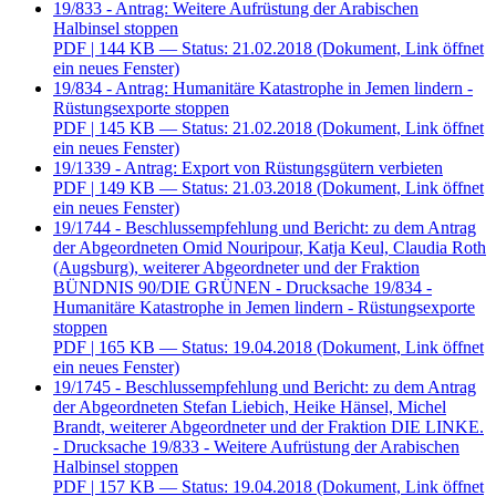
19/833 - Antrag: Weitere Aufrüstung der Arabischen
Halbinsel stoppen
PDF
| 144 KB — Status: 21.02.2018
(Dokument, Link öffnet
ein neues Fenster)
19/834 - Antrag: Humanitäre Katastrophe in Jemen lindern -
Rüstungsexporte stoppen
PDF
| 145 KB — Status: 21.02.2018
(Dokument, Link öffnet
ein neues Fenster)
19/1339 - Antrag: Export von Rüstungsgütern verbieten
PDF
| 149 KB — Status: 21.03.2018
(Dokument, Link öffnet
ein neues Fenster)
19/1744 - Beschlussempfehlung und Bericht: zu dem Antrag
der Abgeordneten Omid Nouripour, Katja Keul, Claudia Roth
(Augsburg), weiterer Abgeordneter und der Fraktion
BÜNDNIS 90/DIE GRÜNEN - Drucksache 19/834 -
Humanitäre Katastrophe in Jemen lindern - Rüstungsexporte
stoppen
PDF
| 165 KB — Status: 19.04.2018
(Dokument, Link öffnet
ein neues Fenster)
19/1745 - Beschlussempfehlung und Bericht: zu dem Antrag
der Abgeordneten Stefan Liebich, Heike Hänsel, Michel
Brandt, weiterer Abgeordneter und der Fraktion DIE LINKE.
- Drucksache 19/833 - Weitere Aufrüstung der Arabischen
Halbinsel stoppen
PDF
| 157 KB — Status: 19.04.2018
(Dokument, Link öffnet