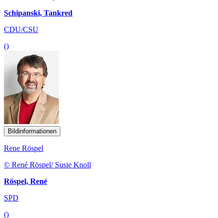
Schipanski, Tankred
CDU/CSU
()
Bildinformationen
Rene Röspel
© René Röspel/ Susie Knoll
Röspel, René
SPD
()