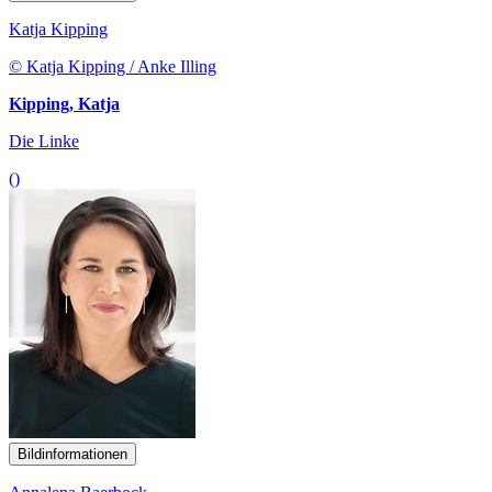
Katja Kipping
© Katja Kipping / Anke Illing
Kipping, Katja
Die Linke
()
Bildinformationen