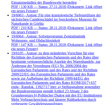
Einsatzmedaillen der Bundeswehr herstellen
PDF
| 130 KB — Status: 27.11.2018
(Dokument, Link öffnet
ein neues Fenster)
19/6063 - Antrag: Für eine kraniologische Tiefenprüfung der
sächsischen Canidenschädel im Senckenberg Museum für
Naturkunde in Görlitz
PDF
| 210 KB — Status: 28.11.2018
(Dokument, Link öffnet
ein neues Fenster)
19/6064 - Antrag: Sofortprogramm Zentralstatistik
Wohnungs- und Obdachlosigkeit
PDF
| 147 KB — Status: 28.11.2018
(Dokument, Link öffnet
ein neues Fenster)
19/6105 - Antrag: zu dem geänderten Vorschlag für eine
Richtlinie des Europäischen Parlaments und des Rates über
bestimmte vertragsrechtliche Aspekte des Warenhandels, zur
Änderung der Verordnung (EG) Nr. 2006/2004 des
Europäischen Parlaments und des Rates und der Richtlinie
2009/22/EG des Europäischen Parlaments und des Rates
sowie zur Aufhebung der Richtlinie 1999/44/EG des
Europäischen Parlaments und des Rates KOM(2017) 637
endg.; Ratsdok. 13927/17 hier: a) Stellungnahme gegenüber
der Bundesregierung gemäß Artikel 23 Absatz 3 des
Grundgesetzes b) Politischer Dialog mit den EU-Institutionen
Mehr Verbraucherschutz und längere Haltbarkeiten durch
verbesserte Gewährleistungsfristen