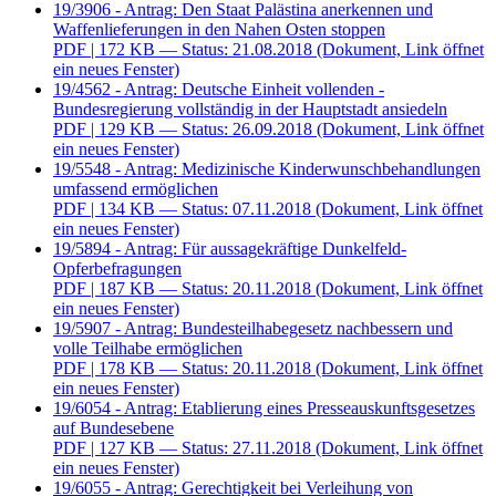
19/3906 - Antrag: Den Staat Palästina anerkennen und
Waffenlieferungen in den Nahen Osten stoppen
PDF
| 172 KB — Status: 21.08.2018
(Dokument, Link öffnet
ein neues Fenster)
19/4562 - Antrag: Deutsche Einheit vollenden -
Bundesregierung vollständig in der Hauptstadt ansiedeln
PDF
| 129 KB — Status: 26.09.2018
(Dokument, Link öffnet
ein neues Fenster)
19/5548 - Antrag: Medizinische Kinderwunschbehandlungen
umfassend ermöglichen
PDF
| 134 KB — Status: 07.11.2018
(Dokument, Link öffnet
ein neues Fenster)
19/5894 - Antrag: Für aussagekräftige Dunkelfeld-
Opferbefragungen
PDF
| 187 KB — Status: 20.11.2018
(Dokument, Link öffnet
ein neues Fenster)
19/5907 - Antrag: Bundesteilhabegesetz nachbessern und
volle Teilhabe ermöglichen
PDF
| 178 KB — Status: 20.11.2018
(Dokument, Link öffnet
ein neues Fenster)
19/6054 - Antrag: Etablierung eines Presseauskunftsgesetzes
auf Bundesebene
PDF
| 127 KB — Status: 27.11.2018
(Dokument, Link öffnet
ein neues Fenster)
19/6055 - Antrag: Gerechtigkeit bei Verleihung von