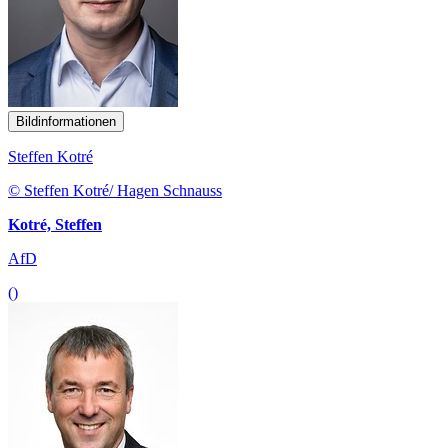
Bildinformationen
Steffen Kotré
© Steffen Kotré/ Hagen Schnauss
Kotré, Steffen
AfD
()