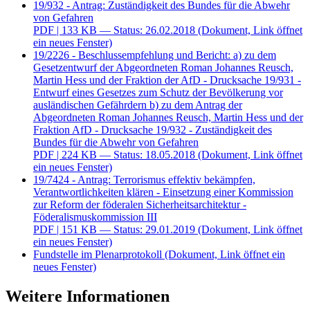
19/932 - Antrag: Zuständigkeit des Bundes für die Abwehr
von Gefahren
PDF
| 133 KB — Status: 26.02.2018
(Dokument, Link öffnet
ein neues Fenster)
19/2226 - Beschlussempfehlung und Bericht: a) zu dem
Gesetzentwurf der Abgeordneten Roman Johannes Reusch,
Martin Hess und der Fraktion der AfD - Drucksache 19/931 -
Entwurf eines Gesetzes zum Schutz der Bevölkerung vor
ausländischen Gefährdern b) zu dem Antrag der
Abgeordneten Roman Johannes Reusch, Martin Hess und der
Fraktion AfD - Drucksache 19/932 - Zuständigkeit des
Bundes für die Abwehr von Gefahren
PDF
| 224 KB — Status: 18.05.2018
(Dokument, Link öffnet
ein neues Fenster)
19/7424 - Antrag: Terrorismus effektiv bekämpfen,
Verantwortlichkeiten klären - Einsetzung einer Kommission
zur Reform der föderalen Sicherheitsarchitektur -
Föderalismuskommission III
PDF
| 151 KB — Status: 29.01.2019
(Dokument, Link öffnet
ein neues Fenster)
Fundstelle im Plenarprotokoll
(Dokument, Link öffnet ein
neues Fenster)
Weitere Informationen