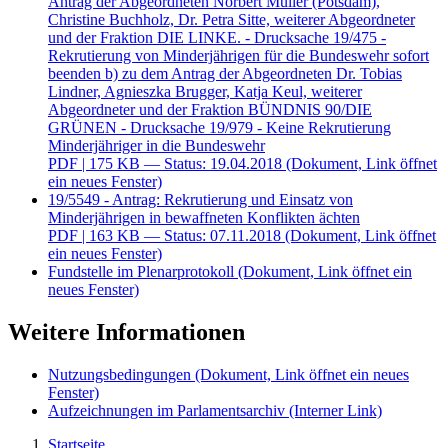
Antrag der Abgeordneten Norbert Müller (Potsdam),
Christine Buchholz, Dr. Petra Sitte, weiterer Abgeordneter
und der Fraktion DIE LINKE. - Drucksache 19/475 -
Rekrutierung von Minderjährigen für die Bundeswehr sofort
beenden b) zu dem Antrag der Abgeordneten Dr. Tobias
Lindner, Agnieszka Brugger, Katja Keul, weiterer
Abgeordneter und der Fraktion BÜNDNIS 90/DIE
GRÜNEN - Drucksache 19/979 - Keine Rekrutierung
Minderjähriger in die Bundeswehr
PDF
| 175 KB — Status: 19.04.2018
(Dokument, Link öffnet
ein neues Fenster)
19/5549 - Antrag: Rekrutierung und Einsatz von
Minderjährigen in bewaffneten Konflikten ächten
PDF
| 163 KB — Status: 07.11.2018
(Dokument, Link öffnet
ein neues Fenster)
Fundstelle im Plenarprotokoll
(Dokument, Link öffnet ein
neues Fenster)
Weitere Informationen
Nutzungsbedingungen
(Dokument, Link öffnet ein neues
Fenster)
Aufzeichnungen im Parlamentsarchiv
(Interner Link)
Startseite