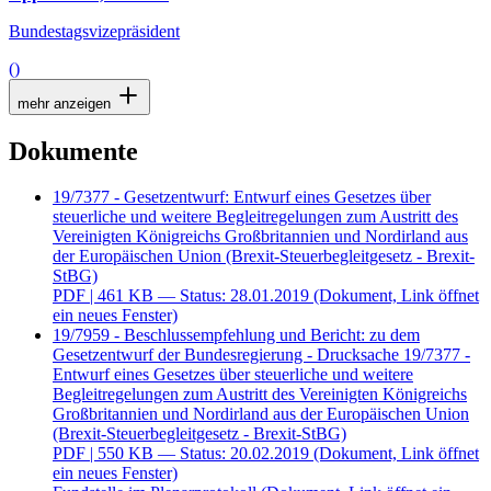
Bundestagsvizepräsident
()
mehr anzeigen
Dokumente
19/7377 - Gesetzentwurf: Entwurf eines Gesetzes über
steuerliche und weitere Begleitregelungen zum Austritt des
Vereinigten Königreichs Großbritannien und Nordirland aus
der Europäischen Union (Brexit-Steuerbegleitgesetz - Brexit-
StBG)
PDF
| 461 KB — Status: 28.01.2019
(Dokument, Link öffnet
ein neues Fenster)
19/7959 - Beschlussempfehlung und Bericht: zu dem
Gesetzentwurf der Bundesregierung - Drucksache 19/7377 -
Entwurf eines Gesetzes über steuerliche und weitere
Begleitregelungen zum Austritt des Vereinigten Königreichs
Großbritannien und Nordirland aus der Europäischen Union
(Brexit-Steuerbegleitgesetz - Brexit-StBG)
PDF
| 550 KB — Status: 20.02.2019
(Dokument, Link öffnet
ein neues Fenster)