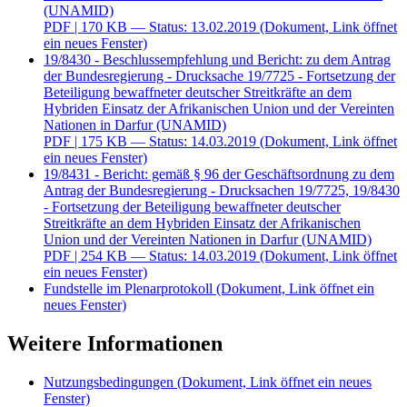
(UNAMID)
PDF
| 170 KB — Status: 13.02.2019
(Dokument, Link öffnet
ein neues Fenster)
19/8430 - Beschlussempfehlung und Bericht: zu dem Antrag
der Bundesregierung - Drucksache 19/7725 - Fortsetzung der
Beteiligung bewaffneter deutscher Streitkräfte an dem
Hybriden Einsatz der Afrikanischen Union und der Vereinten
Nationen in Darfur (UNAMID)
PDF
| 175 KB — Status: 14.03.2019
(Dokument, Link öffnet
ein neues Fenster)
19/8431 - Bericht: gemäß § 96 der Geschäftsordnung zu dem
Antrag der Bundesregierung - Drucksachen 19/7725, 19/8430
- Fortsetzung der Beteiligung bewaffneter deutscher
Streitkräfte an dem Hybriden Einsatz der Afrikanischen
Union und der Vereinten Nationen in Darfur (UNAMID)
PDF
| 254 KB — Status: 14.03.2019
(Dokument, Link öffnet
ein neues Fenster)
Fundstelle im Plenarprotokoll
(Dokument, Link öffnet ein
neues Fenster)
Weitere Informationen
Nutzungsbedingungen
(Dokument, Link öffnet ein neues
Fenster)