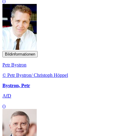
()
Bildinformationen
Petr Bystron
© Petr Bystron/ Christoph Höppel
Bystron, Petr
AfD
()