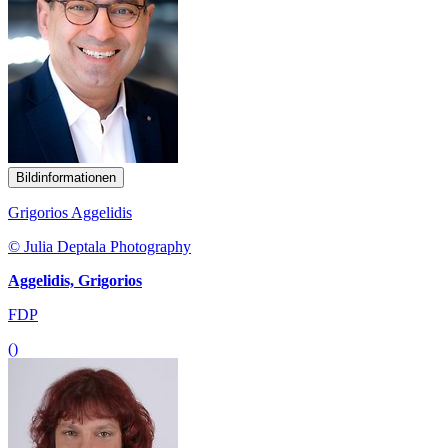
Bildinformationen
Grigorios Aggelidis
© Julia Deptala Photography
Aggelidis, Grigorios
FDP
()