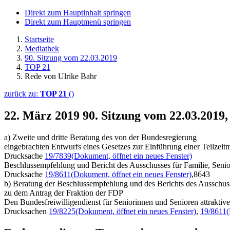
Direkt zum Hauptinhalt springen
Direkt zum Hauptmenü springen
Startseite
Mediathek
90. Sitzung vom 22.03.2019
TOP 21
Rede von Ulrike Bahr
zurück zu:
TOP 21
()
22. März 2019
90. Sitzung vom 22.03.2019
a) Zweite und dritte Beratung des von der Bundesregierung
eingebrachten Entwurfs eines Gesetzes zur Einführung einer Teilzeit
Drucksache
19/7839
(Dokument, öffnet ein neues Fenster)
Beschlussempfehlung und Bericht des Ausschusses für Familie, Seni
Drucksache
19/8611
(Dokument, öffnet ein neues Fenster)
,8643
b) Beratung der Beschlussempfehlung und des Berichts des Ausschuss
zu dem Antrag der Fraktion der FDP
Den Bundesfreiwilligendienst für Seniorinnen und Senioren attraktiv
Drucksachen
19/8225
(Dokument, öffnet ein neues Fenster)
,
19/8611
(