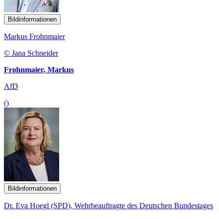
Bildinformationen
Markus Frohnmaier
© Jana Schneider
Frohnmaier, Markus
AfD
()
Bildinformationen
Dr. Eva Hoegl (SPD), Wehrbeauftragte des Deutschen Bundestages