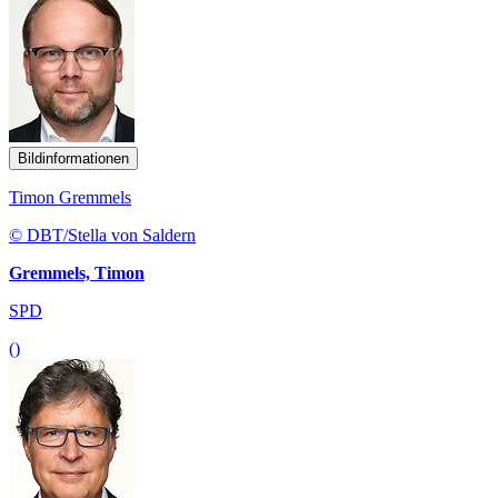
Bildinformationen
Timon Gremmels
© DBT/Stella von Saldern
Gremmels, Timon
SPD
()