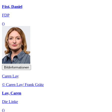
Föst, Daniel
FDP
()
Bildinformationen
Caren Lay
© Caren Lay/ Frank Grätz
Lay, Caren
Die Linke
()