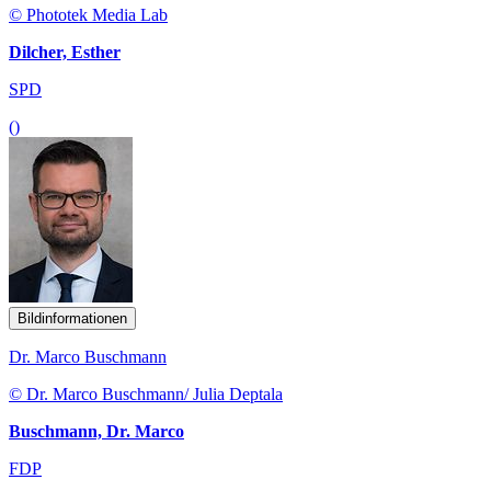
© Phototek Media Lab
Dilcher, Esther
SPD
()
Bildinformationen
Dr. Marco Buschmann
© Dr. Marco Buschmann/ Julia Deptala
Buschmann, Dr. Marco
FDP