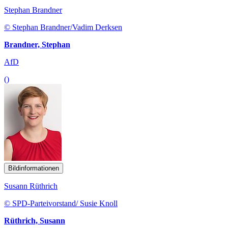
Stephan Brandner
© Stephan Brandner/Vadim Derksen
Brandner, Stephan
AfD
()
Bildinformationen
Susann Rüthrich
© SPD-Parteivorstand/ Susie Knoll
Rüthrich, Susann