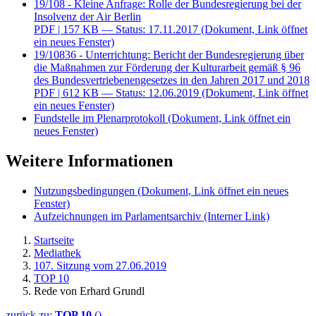
19/108 - Kleine Anfrage: Rolle der Bundesregierung bei der
Insolvenz der Air Berlin
PDF
| 157 KB — Status: 17.11.2017
(Dokument, Link öffnet
ein neues Fenster)
19/10836 - Unterrichtung: Bericht der Bundesregierung über
die Maßnahmen zur Förderung der Kulturarbeit gemäß § 96
des Bundesvertriebenengesetzes in den Jahren 2017 und 2018
PDF
| 612 KB — Status: 12.06.2019
(Dokument, Link öffnet
ein neues Fenster)
Fundstelle im Plenarprotokoll
(Dokument, Link öffnet ein
neues Fenster)
Weitere Informationen
Nutzungsbedingungen
(Dokument, Link öffnet ein neues
Fenster)
Aufzeichnungen im Parlamentsarchiv
(Interner Link)
Startseite
Mediathek
107. Sitzung vom 27.06.2019
TOP 10
Rede von Erhard Grundl
zurück zu:
TOP 10
()