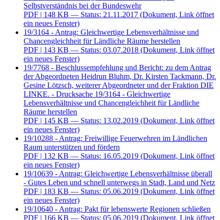
Selbstverständnis bei der Bundeswehr
PDF
| 148 KB — Status: 21.11.2017
(Dokument, Link öffnet
ein neues Fenster)
19/3164 - Antrag: Gleichwertige Lebensverhältnisse und
Chancengleichheit für Ländliche Räume herstellen
PDF
| 143 KB — Status: 03.07.2018
(Dokument, Link öffnet
ein neues Fenster)
19/7768 - Beschlussempfehlung und Bericht: zu dem Antrag
der Abgeordneten Heidrun Bluhm, Dr. Kirsten Tackmann, Dr.
Gesine Lötzsch, weiterer Abgeordneter und der Fraktion DIE
LINKE. - Drucksache 19/3164 - Gleichwertige
Lebensverhältnisse und Chancengleichheit für Ländliche
Räume herstellen
PDF
| 145 KB — Status: 13.02.2019
(Dokument, Link öffnet
ein neues Fenster)
19/10288 - Antrag: Freiwillige Feuerwehren im Ländlichen
Raum unterstützen und fördern
PDF
| 132 KB — Status: 16.05.2019
(Dokument, Link öffnet
ein neues Fenster)
19/10639 - Antrag: Gleichwertige Lebensverhältnisse überall
- Gutes Leben und schnell unterwegs in Stadt, Land und Netz
PDF
| 183 KB — Status: 05.06.2019
(Dokument, Link öffnet
ein neues Fenster)
19/10640 - Antrag: Pakt für lebenswerte Regionen schließen
PDF
| 166 KB — Status: 05.06.2019
(Dokument, Link öffnet