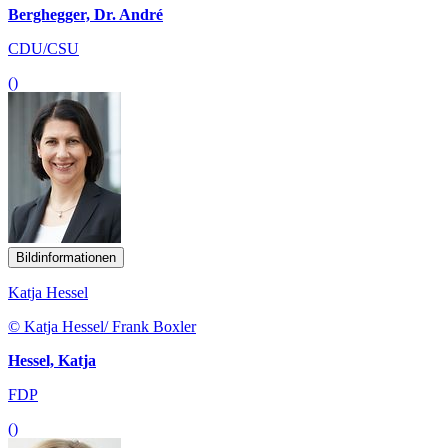
Berghegger, Dr. André
CDU/CSU
()
Bildinformationen
Katja Hessel
© Katja Hessel/ Frank Boxler
Hessel, Katja
FDP
()