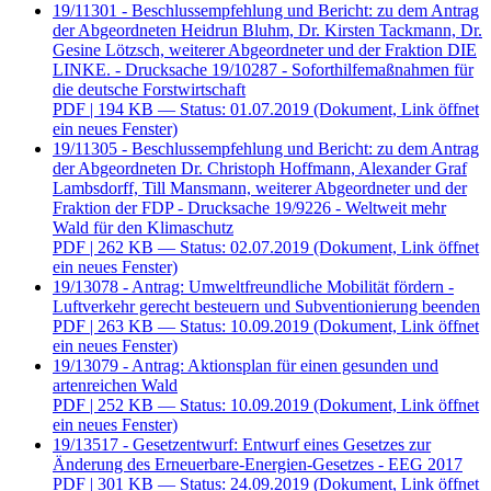
19/11301 - Beschlussempfehlung und Bericht: zu dem Antrag
der Abgeordneten Heidrun Bluhm, Dr. Kirsten Tackmann, Dr.
Gesine Lötzsch, weiterer Abgeordneter und der Fraktion DIE
LINKE. - Drucksache 19/10287 - Soforthilfemaßnahmen für
die deutsche Forstwirtschaft
PDF
| 194 KB — Status: 01.07.2019
(Dokument, Link öffnet
ein neues Fenster)
19/11305 - Beschlussempfehlung und Bericht: zu dem Antrag
der Abgeordneten Dr. Christoph Hoffmann, Alexander Graf
Lambsdorff, Till Mansmann, weiterer Abgeordneter und der
Fraktion der FDP - Drucksache 19/9226 - Weltweit mehr
Wald für den Klimaschutz
PDF
| 262 KB — Status: 02.07.2019
(Dokument, Link öffnet
ein neues Fenster)
19/13078 - Antrag: Umweltfreundliche Mobilität fördern -
Luftverkehr gerecht besteuern und Subventionierung beenden
PDF
| 263 KB — Status: 10.09.2019
(Dokument, Link öffnet
ein neues Fenster)
19/13079 - Antrag: Aktionsplan für einen gesunden und
artenreichen Wald
PDF
| 252 KB — Status: 10.09.2019
(Dokument, Link öffnet
ein neues Fenster)
19/13517 - Gesetzentwurf: Entwurf eines Gesetzes zur
Änderung des Erneuerbare-Energien-Gesetzes - EEG 2017
PDF
| 301 KB — Status: 24.09.2019
(Dokument, Link öffnet