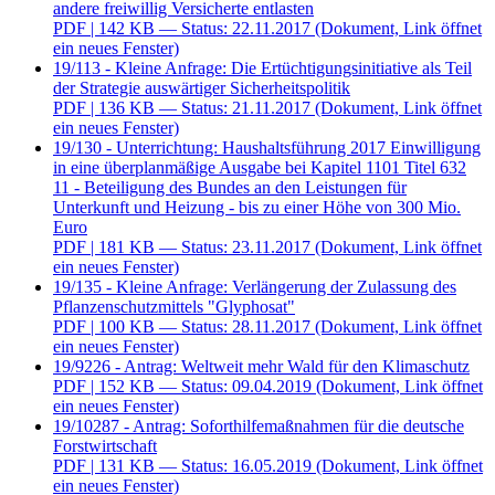
andere freiwillig Versicherte entlasten
PDF
| 142 KB — Status: 22.11.2017
(Dokument, Link öffnet
ein neues Fenster)
19/113 - Kleine Anfrage: Die Ertüchtigungsinitiative als Teil
der Strategie auswärtiger Sicherheitspolitik
PDF
| 136 KB — Status: 21.11.2017
(Dokument, Link öffnet
ein neues Fenster)
19/130 - Unterrichtung: Haushaltsführung 2017 Einwilligung
in eine überplanmäßige Ausgabe bei Kapitel 1101 Titel 632
11 - Beteiligung des Bundes an den Leistungen für
Unterkunft und Heizung - bis zu einer Höhe von 300 Mio.
Euro
PDF
| 181 KB — Status: 23.11.2017
(Dokument, Link öffnet
ein neues Fenster)
19/135 - Kleine Anfrage: Verlängerung der Zulassung des
Pflanzenschutzmittels "Glyphosat"
PDF
| 100 KB — Status: 28.11.2017
(Dokument, Link öffnet
ein neues Fenster)
19/9226 - Antrag: Weltweit mehr Wald für den Klimaschutz
PDF
| 152 KB — Status: 09.04.2019
(Dokument, Link öffnet
ein neues Fenster)
19/10287 - Antrag: Soforthilfemaßnahmen für die deutsche
Forstwirtschaft
PDF
| 131 KB — Status: 16.05.2019
(Dokument, Link öffnet
ein neues Fenster)