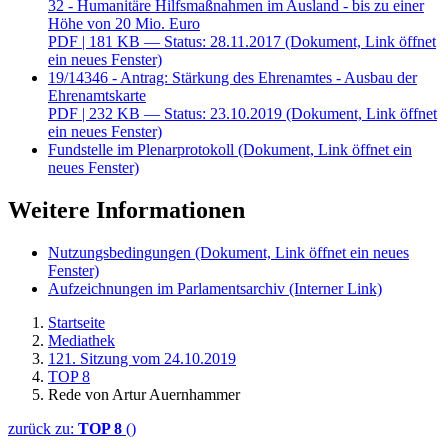
32 - Humanitäre Hilfsmaßnahmen im Ausland - bis zu einer
Höhe von 20 Mio. Euro
PDF
| 181 KB — Status: 28.11.2017
(Dokument, Link öffnet
ein neues Fenster)
19/14346 - Antrag: Stärkung des Ehrenamtes - Ausbau der
Ehrenamtskarte
PDF
| 232 KB — Status: 23.10.2019
(Dokument, Link öffnet
ein neues Fenster)
Fundstelle im Plenarprotokoll
(Dokument, Link öffnet ein
neues Fenster)
Weitere Informationen
Nutzungsbedingungen
(Dokument, Link öffnet ein neues
Fenster)
Aufzeichnungen im Parlamentsarchiv
(Interner Link)
Startseite
Mediathek
121. Sitzung vom 24.10.2019
TOP 8
Rede von Artur Auernhammer
zurück zu:
TOP 8
()