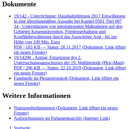
Dokumente
19/142 - Unterrichtung: Haushaltsführung 2017 Einwilligung
in eine überplanmäßige Ausgabe bei Kapitel 0501 Titel 687
34 - Unterstützung von internationalen Maßnahmen auf den
Gebieten Krisenprävention, Friedenserhaltung und
Konfliktbewältigung durch das Auswärtige Amt - bis zur
Höhe von 100 Mio. Euro
PDF
| 183 KB — Status: 28.11.2017
(Dokument, Link öffnet
ein neues Fenster)
19/14290 - Antrag: Einsetzung des 2.
Untersuchungsausschusses der 19. Wahlperiode (Pkw-Maut)
PDF
| 296 KB — Status: 22.10.2019
(Dokument, Link öffnet
ein neues Fenster)
Fundstelle im Plenarprotokoll
(Dokument, Link öffnet ein
neues Fenster)
Weitere Informationen
Nutzungsbedingungen
(Dokument, Link öffnet ein neues
Fenster)
Aufzeichnungen im Parlamentsarchiv
(Interner Link)
Startseite