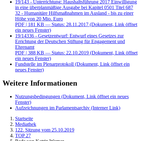
19/143 - Unterrichtung: Haushaltsführung 2017 Einwilligung
in eine überplanmäßige Ausgabe bei Kapitel 0501 Titel 687
32 - Humanitäre Hilfsmaßnahmen im Ausland - bis zu einer
Höhe von 20 Mio. Euro
PDF
| 181 KB — Status: 28.11.2017
(Dokument, Link öffnet
ein neues Fenster)
19/14336 - Gesetzentwurf: Entwurf eines Gesetzes zur
Errichtung der Deutschen Stiftung für Engagement und
Ehrenamt
PDF
| 388 KB — Status: 22.10.2019
(Dokument, Link öffnet
ein neues Fenster)
Fundstelle im Plenarprotokoll
(Dokument, Link öffnet ein
neues Fenster)
Weitere Informationen
Nutzungsbedingungen
(Dokument, Link öffnet ein neues
Fenster)
Aufzeichnungen im Parlamentsarchiv
(Interner Link)
Startseite
Mediathek
122. Sitzung vom 25.10.2019
TOP 27