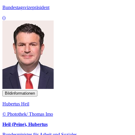
Bundestagsvizepräsident
()
Bildinformationen
Hubertus Heil
© Photothek/ Thomas Imo
Heil (Peine), Hubertus
Bundesminister für Arbeit und Soziales