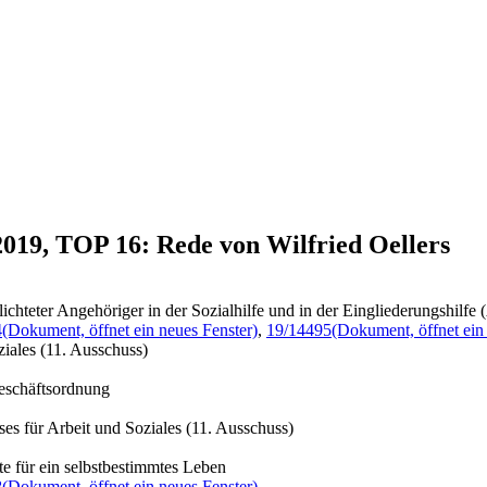
2019, TOP 16: Rede von Wilfried Oellers
lichteter Angehöriger in der Sozialhilfe und in der Eingliederungshilfe
4
(Dokument, öffnet ein neues Fenster)
,
19/14495
(Dokument, öffnet ein
iales (11. Ausschuss)
Geschäftsordnung
es für Arbeit und Soziales (11. Ausschuss)
e für ein selbstbestimmtes Leben
8
(Dokument, öffnet ein neues Fenster)