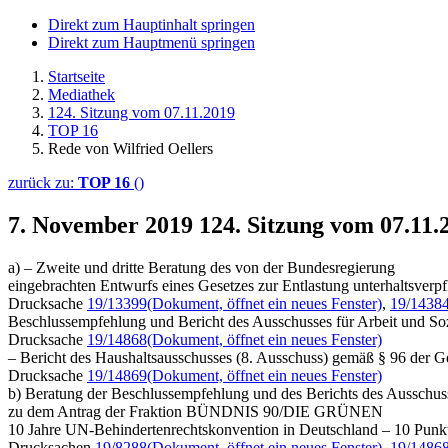
Direkt zum Hauptinhalt springen
Direkt zum Hauptmenü springen
Startseite
Mediathek
124. Sitzung vom 07.11.2019
TOP 16
Rede von Wilfried Oellers
zurück zu:
TOP 16
()
7. November 2019
124. Sitzung vom 07.11.
a) – Zweite und dritte Beratung des von der Bundesregierung
eingebrachten Entwurfs eines Gesetzes zur Entlastung unterhaltsverpf
Drucksache
19/13399
(Dokument, öffnet ein neues Fenster)
,
19/1438
Beschlussempfehlung und Bericht des Ausschusses für Arbeit und Soz
Drucksache
19/14868
(Dokument, öffnet ein neues Fenster)
– Bericht des Haushaltsausschusses (8. Ausschuss) gemäß § 96 der 
Drucksache
19/14869
(Dokument, öffnet ein neues Fenster)
b) Beratung der Beschlussempfehlung und des Berichts des Ausschuss
zu dem Antrag der Fraktion BÜNDNIS 90/DIE GRÜNEN
10 Jahre UN-Behindertenrechtskonvention in Deutschland – 10 Punkt
Drucksachen
19/8288
(Dokument, öffnet ein neues Fenster)
,
19/1486