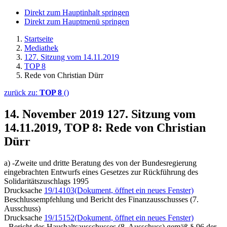
Direkt zum Hauptinhalt springen
Direkt zum Hauptmenü springen
Startseite
Mediathek
127. Sitzung vom 14.11.2019
TOP 8
Rede von Christian Dürr
zurück zu:
TOP 8
()
14. November 2019
127. Sitzung vom
14.11.2019, TOP 8: Rede von Christian
Dürr
a) -Zweite und dritte Beratung des von der Bundesregierung
eingebrachten Entwurfs eines Gesetzes zur Rückführung des
Solidaritätszuschlags 1995
Drucksache
19/14103
(Dokument, öffnet ein neues Fenster)
Beschlussempfehlung und Bericht des Finanzausschusses (7.
Ausschuss)
Drucksache
19/15152
(Dokument, öffnet ein neues Fenster)
- Bericht des Haushaltsausschusses (8. Ausschuss) gemäß § 96 der