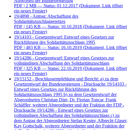
Antworten der Bundesregierung
PDF
| 2 MB — Status: 01.12.2017
(Dokument, Link öffnet
ein neues Fenster)
19/4898 - Antrag: Abschaffung des
Solidaritätszuschlaggesetzes
PDF
| 145 KB — Status: 10.10.2018
(Dokument, Link öffnet
ein neues Fenster)
19/14103 - Gesetzentwurf: Entwurf eines Gesetzes zur
Rückführung des Solidaritätszuschlags 1995
PDF
| 483 KB — Status: 16.10.2019
(Dokument, Link öffnet
ein neues Fenster)
19/14286 - Gesetzentwurf: Entwurf eines Gesetzes zur
vollständigen Abschaffung des Solidaritätszuschlags
PDF
| 325 KB — Status: 22.10.2019
(Dokument, Link öffnet
ein neues Fenster)
19/15152 - Beschlussempfehlung und Bericht: a) zu dem
Gesetzentwurf der Bundesregierung - Drucksache 19/14103 -
Entwurf eines Gesetzes zur Rückführung des
Solidaritätszuschlags 1995 b) zu dem Gesetzentwurf der
Abgeordneten Christian Dürr, Dr. Florian Toncar, Frank
Schäffler, weiterer Abgeordneter und der Fraktion der FDP -
Drucksache 19/14286 - Entwurf eines Gesetzes zur
vollständigen Abschaffung des Solidaritätszuschlags c) zu
dem Antrag der Abgeordneten Stefan Keuter, Albrecht Glaser,
Kay Gottschalk, weiterer Abgeordneter und der Fraktion der