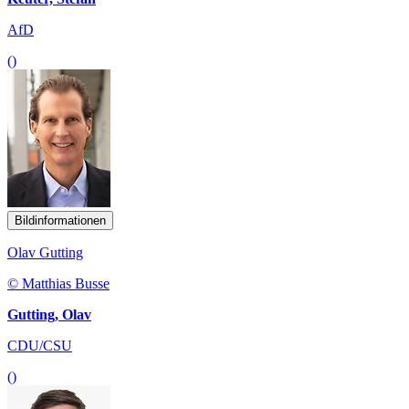
AfD
()
Bildinformationen
Olav Gutting
© Matthias Busse
Gutting, Olav
CDU/CSU
()