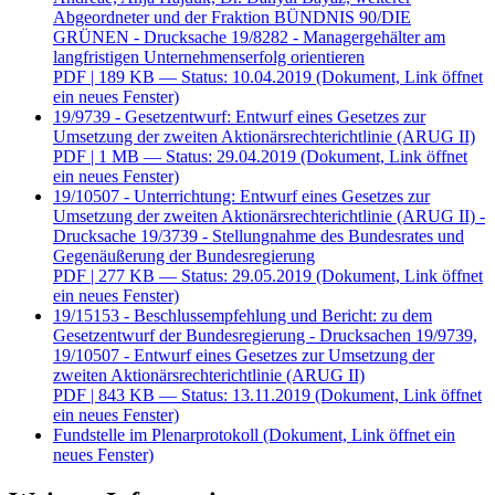
Abgeordneter und der Fraktion BÜNDNIS 90/DIE
GRÜNEN - Drucksache 19/8282 - Managergehälter am
langfristigen Unternehmenserfolg orientieren
PDF
| 189 KB — Status: 10.04.2019
(Dokument, Link öffnet
ein neues Fenster)
19/9739 - Gesetzentwurf: Entwurf eines Gesetzes zur
Umsetzung der zweiten Aktionärsrechterichtlinie (ARUG II)
PDF
| 1 MB — Status: 29.04.2019
(Dokument, Link öffnet
ein neues Fenster)
19/10507 - Unterrichtung: Entwurf eines Gesetzes zur
Umsetzung der zweiten Aktionärsrechterichtlinie (ARUG II) -
Drucksache 19/3739 - Stellungnahme des Bundesrates und
Gegenäußerung der Bundesregierung
PDF
| 277 KB — Status: 29.05.2019
(Dokument, Link öffnet
ein neues Fenster)
19/15153 - Beschlussempfehlung und Bericht: zu dem
Gesetzentwurf der Bundesregierung - Drucksachen 19/9739,
19/10507 - Entwurf eines Gesetzes zur Umsetzung der
zweiten Aktionärsrechterichtlinie (ARUG II)
PDF
| 843 KB — Status: 13.11.2019
(Dokument, Link öffnet
ein neues Fenster)
Fundstelle im Plenarprotokoll
(Dokument, Link öffnet ein
neues Fenster)