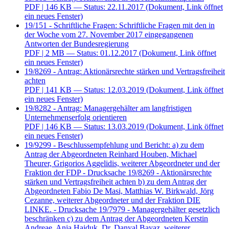
PDF
| 146 KB — Status: 22.11.2017
(Dokument, Link öffnet
ein neues Fenster)
19/151 - Schriftliche Fragen: Schriftliche Fragen mit den in
der Woche vom 27. November 2017 eingegangenen
Antworten der Bundesregierung
PDF
| 2 MB — Status: 01.12.2017
(Dokument, Link öffnet
ein neues Fenster)
19/8269 - Antrag: Aktionärsrechte stärken und Vertragsfreiheit
achten
PDF
| 141 KB — Status: 12.03.2019
(Dokument, Link öffnet
ein neues Fenster)
19/8282 - Antrag: Managergehälter am langfristigen
Unternehmenserfolg orientieren
PDF
| 146 KB — Status: 13.03.2019
(Dokument, Link öffnet
ein neues Fenster)
19/9299 - Beschlussempfehlung und Bericht: a) zu dem
Antrag der Abgeordneten Reinhard Houben, Michael
Theurer, Grigorios Aggelidis, weiterer Abgeordneter und der
Fraktion der FDP - Drucksache 19/8269 - Aktionärsrechte
stärken und Vertragsfreiheit achten b) zu dem Antrag der
Abgeordneten Fabio De Masi, Matthias W. Birkwald, Jörg
Cezanne, weiterer Abgeordneter und der Fraktion DIE
LINKE. - Drucksache 19/7979 - Managergehälter gesetzlich
beschränken c) zu dem Antrag der Abgeordneten Kerstin
Andreae, Anja Hajduk, Dr. Danyal Bayaz, weiterer