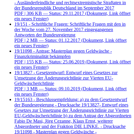
- Ausländerfeindliche und rechtsextremistische Straftaten in
der Bundesrepublik Deutschland im September 2017
PDF
| 306 KB — Status: 29.11.2017
(Dokument, Link öffnet
ein neues Fenster)
19/151 - Schriftliche Fragen: Schriftliche Fragen mit den in
der Woche vom 27. November 2017 eingegangenen
Antworten der Bundesregierung
PDF
| 2 MB — Status: 01.12.2017
(Dokument, Link öffnet
ein neues Fenster)
19/11098 - Antrag: Masterplan gegen Geldwäsche -
Finanzkriminalität bekämpfen
PDF
| 155 KB — Status: 25.06.2019
(Dokument, Link öffnet
ein neues Fenster)
19/13827 - Gesetzentwurf: Entwurf eines Gesetzes zur
Umsetzung der Änderungsrichtlinie zur Vierten EU-
Geldwäscherichtlinie
PDF
| 3 MB — Status: 09.10.2019
(Dokument, Link öffnet
ein neues Fenster)
19/15163 - Beschlussempfehlung: a) zu dem Gesetzentwurf
der Bundesregierung - Drucksache 19/13827- Entwurf eines
Gesetzes zur Umsetzung der Änderungsrichtlinie zur Vierten
EU-Geldwäscherichtlinie b) zu dem Antrag der Abgeordneten
Fabio De Masi, Jörg Cezanne, Klaus Ernst, weiterer
Abgeordneter und der Fraktion DIE LINKE. - Drucksache
19/11098 - Masterplan gegen Geldwäsche -