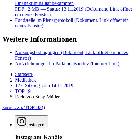
Finanzkriminalität bekämpfen
PDF
| 2 MB — Status: 13.11.2019
(Dokument, Link öffnet
ein neues Fenster)
Fundstelle im Plenarprotokoll
(Dokument, Link öffnet ein
neues Fenster)
Weitere Informationen
Nutzungsbedingungen
(Dokument, Link öffnet ein neues
Fenster)
Aufzeichnungen im Parlamentsarchiv
(Interner Link)
Startseite
Mediathek
127. Sitzung vom 14.11.2019
TOP 19
Rede von Sepp Müller
zurück zu:
TOP 19
()
Instagram
Instagram-Kanäle