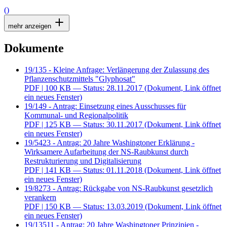
()
mehr anzeigen
Dokumente
19/135 - Kleine Anfrage: Verlängerung der Zulassung des
Pflanzenschutzmittels "Glyphosat"
PDF
| 100 KB — Status: 28.11.2017
(Dokument, Link öffnet
ein neues Fenster)
19/149 - Antrag: Einsetzung eines Ausschusses für
Kommunal- und Regionalpolitik
PDF
| 125 KB — Status: 30.11.2017
(Dokument, Link öffnet
ein neues Fenster)
19/5423 - Antrag: 20 Jahre Washingtoner Erklärung -
Wirksamere Aufarbeitung der NS-Raubkunst durch
Restrukturierung und Digitalisierung
PDF
| 141 KB — Status: 01.11.2018
(Dokument, Link öffnet
ein neues Fenster)
19/8273 - Antrag: Rückgabe von NS-Raubkunst gesetzlich
verankern
PDF
| 150 KB — Status: 13.03.2019
(Dokument, Link öffnet
ein neues Fenster)
19/13511 - Antrag: 20 Jahre Washingtoner Prinzipien -