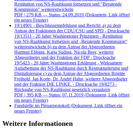
Restitution von NS-Raubkunst fortsetzen und "Beratende
Kommission" weiterentwickeln
PDF
| 279 KB — Status: 24.09.2019
(Dokument, Link öffnet
ein neues Fenster)
19/14901 - Beschlussempfehlung und Bericht: a) zu dem
Antrag der Fraktionen der CDU/CSU und SPD - Drucksache
19/13511 - 20 Jahre Washingtoner Prinzipien - Restitution
von NS-Raubkunst fortsetzen und „Beratende Kommission“
weiterentwickeln b) zu dem Antrag der Abgeordneten
Hartmut Ebbing, Katja Suding, Nicola Beer, weiterer
Abgeordneter und der Fraktion der FDP - Drucksache
19/5423 - 20 Jahre Washingtoner Erklärung - Wirksamere
Aufarbeitung der NS-Raubkunst durch Restrukturierung und
Digitalisierung c) zu dem Antrag der Abgeordneten Brigitte
Freihold, Jan Korte, Dr. André Hahn, weiterer Abgeordneter
und der Fraktion DIE LINKE. - Drucksache 19/8273 -
Rückgabe von NS-Raubkunst gesetzlich verankern
PDF
| 395 KB — Status: 07.11.2019
(Dokument, Link öffnet
ein neues Fenster)
Fundstelle im Plenarprotokoll
(Dokument, Link öffnet ein
neues Fenster)
Weitere Informationen