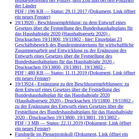
Bundesbehörden der Polizei, dem Zoll und bei den Polizeien
der Länder
PDF
| 196 KB — Status: 29.11.2017
(Dokument, Link öffnet
ein neues Fenster)
19/13920 - Beschlussempfehlung: zu dem Entwurf eines
Gesetzes über die Feststellung des Bundeshaushaltsplans für
das Haushaltsjahr 2020 (Haushaltsgesetz 2020) -
Drucksachen 19/11800, 19/11802 - hier: Einzelplan 23
Geschäftsbereich des Bundesministeriums für wirtschaftliche
Zusammenarbeit und Entwicklung zu der Ergänzung des
Entwurfs eines Gesetzes über die Feststellung des
Bundeshaushaltsplans für das Haushaltsjahr 2020 -
Drucksachen 19/13800, 19/13801, 19/13802 -
PDF
| 480 KB — Status: 11.11.2019
(Dokument, Link öffnet
ein neues Fenster)
19/13924 - Ergänzung zu den Beschlussempfehlungen: zu
dem Entwurf eines Gesetzes über die Feststellung des
Bundeshaushaltsplan für das Haushaltsjahr 2020
(Haushaltsgesetz 2020) - Drucksachen 19/11800, 19/11802 -
zu der Ergänzung des Entwurfs eines Gesetzes über die
Feststellung des Bundeshaushaltsplans für das Haushaltsjahr
2020 - Drucksachen 19/13800, 19/13801, 19/13802 -
PDF
| 3 MB — Status: 22.11.2019
(Dokument, Link öffnet
ein neues Fenster)
Fundstelle im Plenarprotokoll
(Dokument, Link öffnet ein