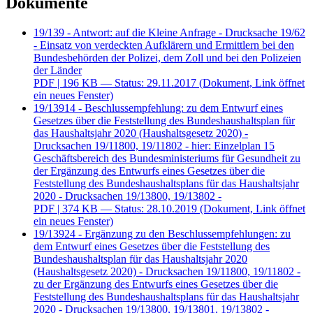
Dokumente
19/139 - Antwort: auf die Kleine Anfrage - Drucksache 19/62
- Einsatz von verdeckten Aufklärern und Ermittlern bei den
Bundesbehörden der Polizei, dem Zoll und bei den Polizeien
der Länder
PDF
| 196 KB — Status: 29.11.2017
(Dokument, Link öffnet
ein neues Fenster)
19/13914 - Beschlussempfehlung: zu dem Entwurf eines
Gesetzes über die Feststellung des Bundeshaushaltsplan für
das Haushaltsjahr 2020 (Haushaltsgesetz 2020) -
Drucksachen 19/11800, 19/11802 - hier: Einzelplan 15
Geschäftsbereich des Bundesministeriums für Gesundheit zu
der Ergänzung des Entwurfs eines Gesetzes über die
Feststellung des Bundeshaushaltsplans für das Haushaltsjahr
2020 - Drucksachen 19/13800, 19/13802 -
PDF
| 374 KB — Status: 28.10.2019
(Dokument, Link öffnet
ein neues Fenster)
19/13924 - Ergänzung zu den Beschlussempfehlungen: zu
dem Entwurf eines Gesetzes über die Feststellung des
Bundeshaushaltsplan für das Haushaltsjahr 2020
(Haushaltsgesetz 2020) - Drucksachen 19/11800, 19/11802 -
zu der Ergänzung des Entwurfs eines Gesetzes über die
Feststellung des Bundeshaushaltsplans für das Haushaltsjahr
2020 - Drucksachen 19/13800, 19/13801, 19/13802 -