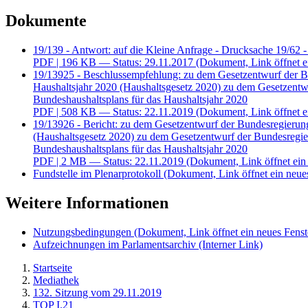
Dokumente
19/139 - Antwort: auf die Kleine Anfrage - Drucksache 19/62 -
PDF
| 196 KB — Status: 29.11.2017
(Dokument, Link öffnet e
19/13925 - Beschlussempfehlung: zu dem Gesetzentwurf der Bun
Haushaltsjahr 2020 (Haushaltsgesetz 2020) zu dem Gesetzentw
Bundeshaushaltsplans für das Haushaltsjahr 2020
PDF
| 508 KB — Status: 22.11.2019
(Dokument, Link öffnet e
19/13926 - Bericht: zu dem Gesetzentwurf der Bundesregierung
(Haushaltsgesetz 2020) zu dem Gesetzentwurf der Bundesregie
Bundeshaushaltsplans für das Haushaltsjahr 2020
PDF
| 2 MB — Status: 22.11.2019
(Dokument, Link öffnet ein
Fundstelle im Plenarprotokoll
(Dokument, Link öffnet ein neues
Weitere Informationen
Nutzungsbedingungen
(Dokument, Link öffnet ein neues Fenst
Aufzeichnungen im Parlamentsarchiv
(Interner Link)
Startseite
Mediathek
132. Sitzung vom 29.11.2019
TOP I.21