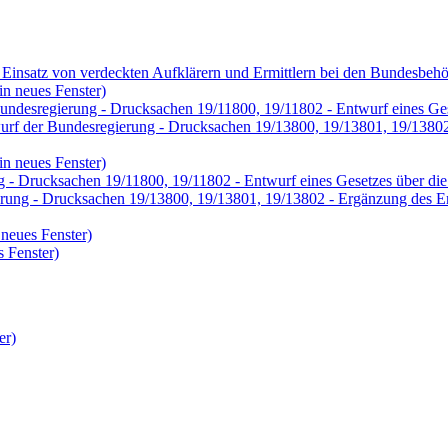
 Einsatz von verdeckten Aufklärern und Ermittlern bei den Bundesbehör
in neues Fenster)
desregierung - Drucksachen 19/11800, 19/11802 - Entwurf eines Geset
urf der Bundesregierung - Drucksachen 19/13800, 19/13801, 19/13802 -
in neues Fenster)
 - Drucksachen 19/11800, 19/11802 - Entwurf eines Gesetzes über die 
rung - Drucksachen 19/13800, 19/13801, 19/13802 - Ergänzung des Ent
 neues Fenster)
 Fenster)
er)