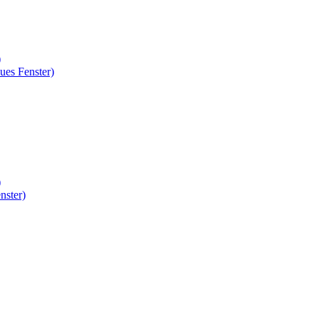
)
ues Fenster)
)
nster)