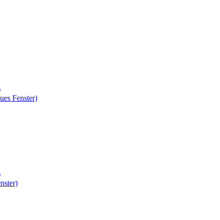
)
ues Fenster)
)
nster)