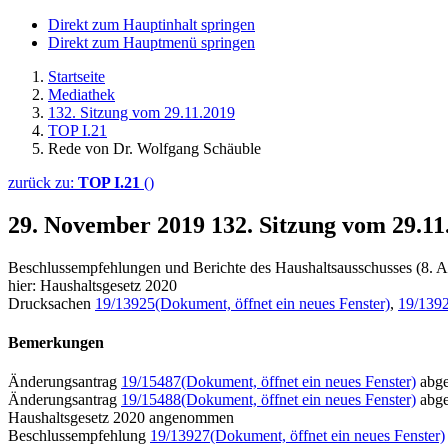
Direkt zum Hauptinhalt springen
Direkt zum Hauptmenü springen
Startseite
Mediathek
132. Sitzung vom 29.11.2019
TOP I.21
Rede von Dr. Wolfgang Schäuble
zurück zu:
TOP I.21
()
29. November 2019
132. Sitzung vom 29.1
Beschlussempfehlungen und Berichte des Haushaltsausschusses (8. A
hier: Haushaltsgesetz 2020
Drucksachen
19/13925
(Dokument, öffnet ein neues Fenster)
,
19/139
Bemerkungen
Änderungsantrag
19/15487
(Dokument, öffnet ein neues Fenster)
abge
Änderungsantrag
19/15488
(Dokument, öffnet ein neues Fenster)
abge
Haushaltsgesetz 2020 angenommen
Beschlussempfehlung
19/13927
(Dokument, öffnet ein neues Fenster)