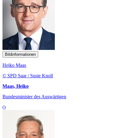
Bildinformationen
Heiko Maas
© SPD Saar / Susie Knoll
Maas, Heiko
Bundesminister des Auswärtigen
()