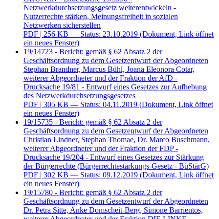
Netzwerkdurchsetzungsgesetz weiterentwickeln -
Nutzerrechte stärken, Meinungsfreiheit in sozialen
Netzwerken sicherstellen
PDF
| 256 KB — Status: 23.10.2019
(Dokument, Link öffnet
ein neues Fenster)
19/14723 - Bericht: gemäß § 62 Absatz 2 der
Geschäftsordnung zu dem Gesetzentwurf der Abgeordneten
Stephan Brandner, Marcus Bühl, Joana Eleonora Cotar,
weiterer Abgeordneter und der Fraktion der AfD -
Drucksache 19/81 - Entwurf eines Gesetzes zur Aufhebung
des Netzwerkdurchsetzungsgesetzes
PDF
| 305 KB — Status: 04.11.2019
(Dokument, Link öffnet
ein neues Fenster)
19/15735 - Bericht: gemäß § 62 Absatz 2 der
Geschäftsordnung zu dem Gesetzentwurf der Abgeordneten
Christian Lindner, Stephan Thomae, Dr. Marco Buschmann,
weiterer Abgeordneter und der Fraktion der FDP -
Drucksache 19/204 - Entwurf eines Gesetzes zur Stärkung
der Bürgerrechte (Bürgerrechtestärkungs-Gesetz - BüStärG)
PDF
| 302 KB — Status: 09.12.2019
(Dokument, Link öffnet
ein neues Fenster)
19/15780 - Bericht: gemäß § 62 Absatz 2 der
Geschäftsordnung zu dem Gesetzentwurf der Abgeordneten
Dr. Petra Sitte, Anke Domscheit-Berg, Simone Barrientos,
weiterer Abgeordneter und der Fraktion DIE LINKE. -