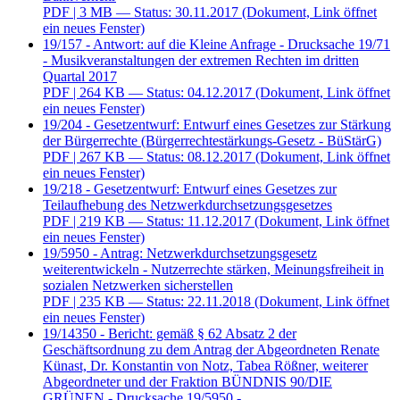
PDF
| 3 MB — Status: 30.11.2017
(Dokument, Link öffnet
ein neues Fenster)
19/157 - Antwort: auf die Kleine Anfrage - Drucksache 19/71
- Musikveranstaltungen der extremen Rechten im dritten
Quartal 2017
PDF
| 264 KB — Status: 04.12.2017
(Dokument, Link öffnet
ein neues Fenster)
19/204 - Gesetzentwurf: Entwurf eines Gesetzes zur Stärkung
der Bürgerrechte (Bürgerrechtestärkungs-Gesetz - BüStärG)
PDF
| 267 KB — Status: 08.12.2017
(Dokument, Link öffnet
ein neues Fenster)
19/218 - Gesetzentwurf: Entwurf eines Gesetzes zur
Teilaufhebung des Netzwerkdurchsetzungsgesetzes
PDF
| 219 KB — Status: 11.12.2017
(Dokument, Link öffnet
ein neues Fenster)
19/5950 - Antrag: Netzwerkdurchsetzungsgesetz
weiterentwickeln - Nutzerrechte stärken, Meinungsfreiheit in
sozialen Netzwerken sicherstellen
PDF
| 235 KB — Status: 22.11.2018
(Dokument, Link öffnet
ein neues Fenster)
19/14350 - Bericht: gemäß § 62 Absatz 2 der
Geschäftsordnung zu dem Antrag der Abgeordneten Renate
Künast, Dr. Konstantin von Notz, Tabea Rößner, weiterer
Abgeordneter und der Fraktion BÜNDNIS 90/DIE
GRÜNEN - Drucksache 19/5950 -