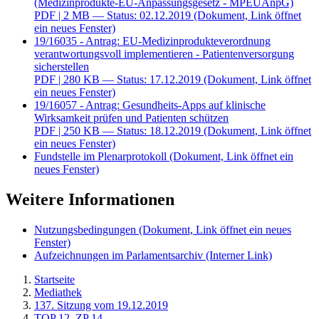
(Medizinprodukte-EU-Anpassungsgesetz - MPEUAnpG)
PDF
| 2 MB — Status: 02.12.2019
(Dokument, Link öffnet
ein neues Fenster)
19/16035 - Antrag: EU-Medizinprodukteverordnung
verantwortungsvoll implementieren - Patientenversorgung
sicherstellen
PDF
| 280 KB — Status: 17.12.2019
(Dokument, Link öffnet
ein neues Fenster)
19/16057 - Antrag: Gesundheits-Apps auf klinische
Wirksamkeit prüfen und Patienten schützen
PDF
| 250 KB — Status: 18.12.2019
(Dokument, Link öffnet
ein neues Fenster)
Fundstelle im Plenarprotokoll
(Dokument, Link öffnet ein
neues Fenster)
Weitere Informationen
Nutzungsbedingungen
(Dokument, Link öffnet ein neues
Fenster)
Aufzeichnungen im Parlamentsarchiv
(Interner Link)
Startseite
Mediathek
137. Sitzung vom 19.12.2019
TOP 12, ZP 14