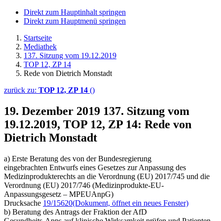
Direkt zum Hauptinhalt springen
Direkt zum Hauptmenü springen
Startseite
Mediathek
137. Sitzung vom 19.12.2019
TOP 12, ZP 14
Rede von Dietrich Monstadt
zurück zu:
TOP 12, ZP 14
()
19. Dezember 2019
137. Sitzung vom
19.12.2019, TOP 12, ZP 14: Rede von
Dietrich Monstadt
a) Erste Beratung des von der Bundesregierung
eingebrachten Entwurfs eines Gesetzes zur Anpassung des
Medizinprodukterechts an die Verordnung (EU) 2017/745 und die
Verordnung (EU) 2017/746 (Medizinprodukte-EU-
Anpassungsgesetz – MPEUAnpG)
Drucksache
19/15620
(Dokument, öffnet ein neues Fenster)
b) Beratung des Antrags der Fraktion der AfD
Gesundheits-Apps auf klinische Wirksamkeit prüfen und Patienten