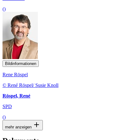
()
Bildinformationen
Rene Röspel
© René Röspel/ Susie Knoll
Röspel, René
SPD
()
mehr anzeigen