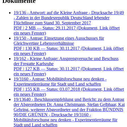
Dokumente
19/136 - Antwort: auf die Kleine Anfrage - Drucksache 19/49
- Zahlen in der Bundesrepublik Deutschland lebender
Flüchtlinge zum Stand 30. September 2017
PDF
| 2 MB — Status: 29.11.2017
(Dokument, Link öffnet
ein neues Fenster)
19/150 - Antrag: Einsetzung eines Ausschusses für
Gleichwertige Lebensverhältnisse
PDF
| 130 KB — Status: 30.11.2017
(Dokument, Link öffnet
ein neues Fenster)
19/162 - Kleine Anfrage: Ansprengversuche und Beschuss
der Fregatte Karlsruhe
PDF
| 127 KB — Status: 30.11.2017
(Dokument, Link öffnet
ein neues Fenster)
19/3160 - Antrag: Mobilitätsforschung neu denken -
Experimentierräume für Stadt und Land schaffen
PDF
| 155 KB — Status: 03.07.2018
(Dokument, Link öffnet
ein neues Fenster)
19/13640 - Beschlussempfehlung und Bericht: zu dem Antrag
der Abgeordneten Dr. Anna Christmann, Stefan Gelbhaar, Kai
Gehring, weiterer Abgeordneter und der Fraktion BÜNDNIS
90/DIE GRÜNEN - Drucksache 19/3160 -
Mobilitätsforschung neu denken - Experimentierräume für
Stadt und Land schaffen