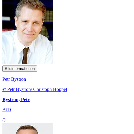
Bildinformationen
Petr Bystron
© Petr Bystron/ Christoph Höppel
Bystron, Petr
AfD
()