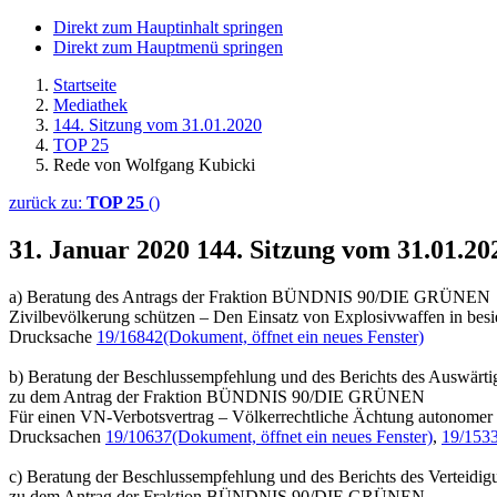
Direkt zum Hauptinhalt springen
Direkt zum Hauptmenü springen
Startseite
Mediathek
144. Sitzung vom 31.01.2020
TOP 25
Rede von Wolfgang Kubicki
zurück zu:
TOP 25
()
31. Januar 2020
144. Sitzung vom 31.01.2
a) Beratung des Antrags der Fraktion BÜNDNIS 90/DIE GRÜNEN
Zivilbevölkerung schützen – Den Einsatz von Explosivwaffen in bes
Drucksache
19/16842
(Dokument, öffnet ein neues Fenster)
b) Beratung der Beschlussempfehlung und des Berichts des Auswärti
zu dem Antrag der Fraktion BÜNDNIS 90/DIE GRÜNEN
Für einen VN-Verbotsvertrag – Völkerrechtliche Ächtung autonomer 
Drucksachen
19/10637
(Dokument, öffnet ein neues Fenster)
,
19/153
c) Beratung der Beschlussempfehlung und des Berichts des Verteidig
zu dem Antrag der Fraktion BÜNDNIS 90/DIE GRÜNEN