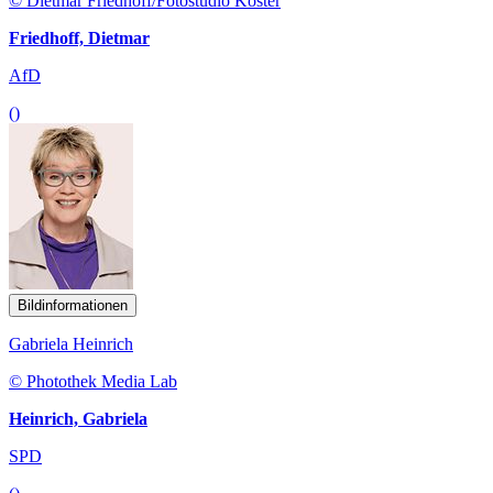
© Dietmar Friedhoff/Fotostudio Köster
Friedhoff, Dietmar
AfD
()
Bildinformationen
Gabriela Heinrich
© Photothek Media Lab
Heinrich, Gabriela
SPD