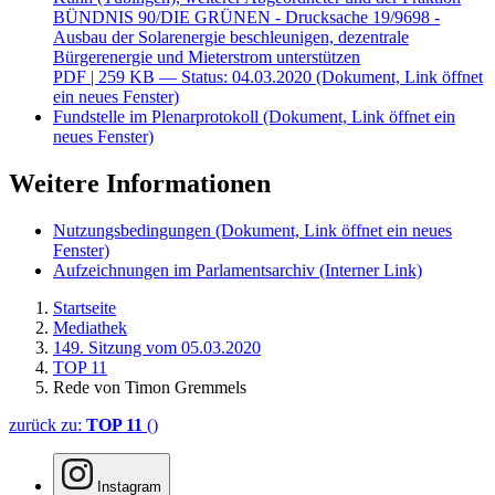
BÜNDNIS 90/DIE GRÜNEN - Drucksache 19/9698 -
Ausbau der Solarenergie beschleunigen, dezentrale
Bürgerenergie und Mieterstrom unterstützen
PDF
| 259 KB — Status: 04.03.2020
(Dokument, Link öffnet
ein neues Fenster)
Fundstelle im Plenarprotokoll
(Dokument, Link öffnet ein
neues Fenster)
Weitere Informationen
Nutzungsbedingungen
(Dokument, Link öffnet ein neues
Fenster)
Aufzeichnungen im Parlamentsarchiv
(Interner Link)
Startseite
Mediathek
149. Sitzung vom 05.03.2020
TOP 11
Rede von Timon Gremmels
zurück zu:
TOP 11
()
Instagram