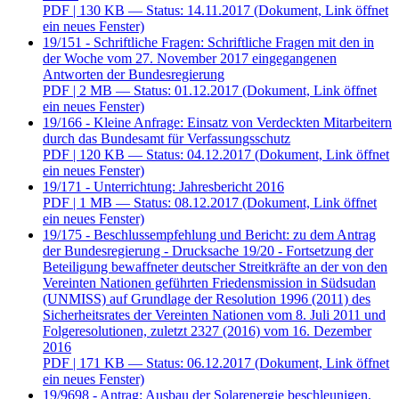
PDF
| 130 KB — Status: 14.11.2017
(Dokument, Link öffnet
ein neues Fenster)
19/151 - Schriftliche Fragen: Schriftliche Fragen mit den in
der Woche vom 27. November 2017 eingegangenen
Antworten der Bundesregierung
PDF
| 2 MB — Status: 01.12.2017
(Dokument, Link öffnet
ein neues Fenster)
19/166 - Kleine Anfrage: Einsatz von Verdeckten Mitarbeitern
durch das Bundesamt für Verfassungsschutz
PDF
| 120 KB — Status: 04.12.2017
(Dokument, Link öffnet
ein neues Fenster)
19/171 - Unterrichtung: Jahresbericht 2016
PDF
| 1 MB — Status: 08.12.2017
(Dokument, Link öffnet
ein neues Fenster)
19/175 - Beschlussempfehlung und Bericht: zu dem Antrag
der Bundesregierung - Drucksache 19/20 - Fortsetzung der
Beteiligung bewaffneter deutscher Streitkräfte an der von den
Vereinten Nationen geführten Friedensmission in Südsudan
(UNMISS) auf Grundlage der Resolution 1996 (2011) des
Sicherheitsrates der Vereinten Nationen vom 8. Juli 2011 und
Folgeresolutionen, zuletzt 2327 (2016) vom 16. Dezember
2016
PDF
| 171 KB — Status: 06.12.2017
(Dokument, Link öffnet
ein neues Fenster)
19/9698 - Antrag: Ausbau der Solarenergie beschleunigen,