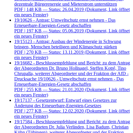
dezentrale Bürgerenergie und Mieterstrom unterstützen
PDF
| 148 KB — Status: 26.04.2019
(Dokument, Link öffnet
ein neues Fenster)
19/10626 - Antrag: Umweltschutz ernst nehmen - Das
Erneuerbare-Energien-Gesetz abschaffen
PDF
| 197 KB — Status: 05.06.2019
(Dokument, Link öffnet
ein neues Fenster)
19/15123 - Antrag: Ausbau der Windenergie in Schwung
bringen, Menschen beteiligen und Klimaschutz stärken
PDF
| 270 KB — Status: 13.11.2019
(Dokument, Link öffnet
ein neues Fenster)
19/16682 - Beschlussempfehlung und Bericht: zu dem Antrag
der Abgeordneten Dr. Bruno Hollnagel, Steffen Kotré, Tino
Chrupalla, weiterer Abgeordneter und der Fraktion der AfD -
Drucksache 19/10626 - Umweltschutz ernst nehmen - Das
Erneuerbare-Energien-Gesetz abschaffen
PDF
| 255 KB — Status: 21.01.2020
(Dokument, Link öffnet
ein neues Fenster)
19/17137 - Gesetzentwurf: Entwurf eines Gesetzes zur
Änderung des Erneuerbare-Energien-Gesetzes
PDF
| 277 KB — Status: 12.02.2020
(Dokument, Link öffnet
ein neues Fenster)
19/17584 - Beschlussempfehlung und Bericht: zu dem Antrag
der Abgeordneten Dr. Julia Verlinden, Lisa Badum, Christian
Kühn (Tübingen), weiterer Abgeordneter und der Fraktion