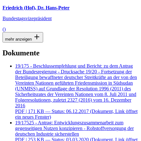
Friedrich (Hof), Dr. Hans-Peter
Bundestagsvizepräsident
()
mehr anzeigen
Dokumente
19/175 - Beschlussempfehlung und Bericht: zu dem Antrag
der Bundesregierung - Drucksache 19/20 - Fortsetzung der
Beteiligung bewaffneter deutscher Streitkräfte an der von den
Vereinten Nationen geführten Friedensmission in Südsudan
(UNMISS) auf Grundlage der Resolution 1996 (2011) des
Sicherheitsrates der Vereinten Nationen vom 8. Juli 2011 und
Folgeresolutionen, zuletzt 2327 (2016) vom 16. Dezember
2016
PDF
| 171 KB — Status: 06.12.2017
(Dokument, Link öffnet
ein neues Fenster)
19/17525 - Antrag: Entwicklungszusammenarbeit zum
gegenseitigen Nutzen konzipieren - Rohstoffversorgung der
deutschen Industrie sicherstellen
PDF
| 253 KB — Status: 03.03.2020
(Dokument, Link öffnet