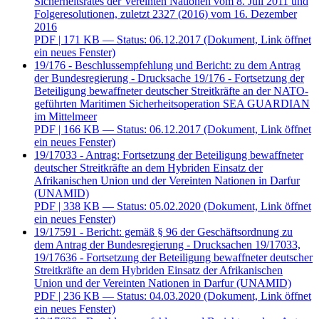
Sicherheitsrates der Vereinten Nationen vom 8. Juli 2011 und
Folgeresolutionen, zuletzt 2327 (2016) vom 16. Dezember
2016
PDF
| 171 KB — Status: 06.12.2017
(Dokument, Link öffnet
ein neues Fenster)
19/176 - Beschlussempfehlung und Bericht: zu dem Antrag
der Bundesregierung - Drucksache 19/176 - Fortsetzung der
Beteiligung bewaffneter deutscher Streitkräfte an der NATO-
geführten Maritimen Sicherheitsoperation SEA GUARDIAN
im Mittelmeer
PDF
| 166 KB — Status: 06.12.2017
(Dokument, Link öffnet
ein neues Fenster)
19/17033 - Antrag: Fortsetzung der Beteiligung bewaffneter
deutscher Streitkräfte an dem Hybriden Einsatz der
Afrikanischen Union und der Vereinten Nationen in Darfur
(UNAMID)
PDF
| 338 KB — Status: 05.02.2020
(Dokument, Link öffnet
ein neues Fenster)
19/17591 - Bericht: gemäß § 96 der Geschäftsordnung zu
dem Antrag der Bundesregierung - Drucksachen 19/17033,
19/17636 - Fortsetzung der Beteiligung bewaffneter deutscher
Streitkräfte an dem Hybriden Einsatz der Afrikanischen
Union und der Vereinten Nationen in Darfur (UNAMID)
PDF
| 236 KB — Status: 04.03.2020
(Dokument, Link öffnet
ein neues Fenster)