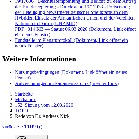
19/17636 - Beschlussempfehlung und Bericht: zu dem Antrag
der Bundesregierung - Drucksache 19/17033 - Fortsetzung
der Beteiligung bewaffneter deutscher Streitkräfte an dem
Hybriden Einsatz der Afrikanischen Union und der Vereinten
Nationen in Darfur (UNAMID)
PDF
| 314 KB — Status: 06.03.2020
(Dokument, Link öffnet
ein neues Fenster)
Fundstelle im Plenarprotokoll
(Dokument, Link öffnet ein
neues Fenster)
Weitere Informationen
Nutzungsbedingungen
(Dokument, Link öffnet ein neues
Fenster)
Aufzeichnungen im Parlamentsarchiv
(Interner Link)
Startseite
Mediathek
152. Sitzung vom 12.03.2020
TOP 9
Rede von Dr. Andreas Nick
zurück zu:
TOP 9
()