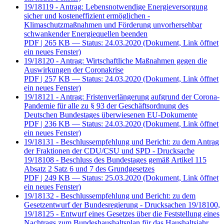
19/18119 - Antrag: Lebensnotwendige Energieversorgung
sicher und kosteneffizient ermöglichen -
Klimaschutzmaßnahmen und Förderung unvorhersehbar
schwankender Energiequellen beenden
PDF
| 265 KB — Status: 24.03.2020
(Dokument, Link öffnet
ein neues Fenster)
19/18120 - Antrag: Wirtschaftliche Maßnahmen gegen die
Auswirkungen der Coronakrise
PDF
| 257 KB — Status: 24.03.2020
(Dokument, Link öffnet
ein neues Fenster)
19/18121 - Antrag: Fristenverlängerung aufgrund der Corona-
Pandemie für alle zu § 93 der Geschäftsordnung des
Deutschen Bundestages überwiesenen EU-Dokumente
PDF
| 236 KB — Status: 24.03.2020
(Dokument, Link öffnet
ein neues Fenster)
19/18131 - Beschlussempfehlung und Bericht: zu dem Antrag
der Fraktionen der CDU/CSU und SPD - Drucksache
19/18108 - Beschluss des Bundestages gemäß Artikel 115
Absatz 2 Satz 6 und 7 des Grundgesetzes
PDF
| 249 KB — Status: 25.03.2020
(Dokument, Link öffnet
ein neues Fenster)
19/18132 - Beschlussempfehlung und Bericht: zu dem
Gesetzentwurf der Bundesregierung - Drucksachen 19/18100,
19/18125 - Entwurf eines Gesetzes über die Feststellung eines
Nachtrags zum Bundeshaushaltsplan für das Haushaltsjahr