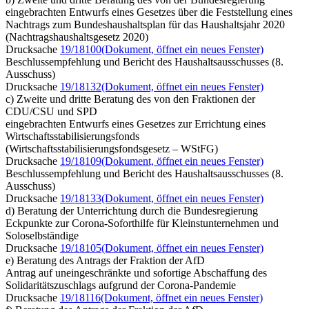
eingebrachten Entwurfs eines Gesetzes über die Feststellung eines
Nachtrags zum Bundeshaushaltsplan für das Haushaltsjahr 2020
(Nachtragshaushaltsgesetz 2020)
Drucksache
19/18100
(Dokument, öffnet ein neues Fenster)
Beschlussempfehlung und Bericht des Haushaltsausschusses (8.
Ausschuss)
Drucksache
19/18132
(Dokument, öffnet ein neues Fenster)
c) Zweite und dritte Beratung des von den Fraktionen der
CDU/CSU und SPD
eingebrachten Entwurfs eines Gesetzes zur Errichtung eines
Wirtschaftsstabilisierungsfonds
(Wirtschaftsstabilisierungsfondsgesetz – WStFG)
Drucksache
19/18109
(Dokument, öffnet ein neues Fenster)
Beschlussempfehlung und Bericht des Haushaltsausschusses (8.
Ausschuss)
Drucksache
19/18133
(Dokument, öffnet ein neues Fenster)
d) Beratung der Unterrichtung durch die Bundesregierung
Eckpunkte zur Corona-Soforthilfe für Kleinstunternehmen und
Soloselbständige
Drucksache
19/18105
(Dokument, öffnet ein neues Fenster)
e) Beratung des Antrags der Fraktion der AfD
Antrag auf uneingeschränkte und sofortige Abschaffung des
Solidaritätszuschlags aufgrund der Corona-Pandemie
Drucksache
19/18116
(Dokument, öffnet ein neues Fenster)