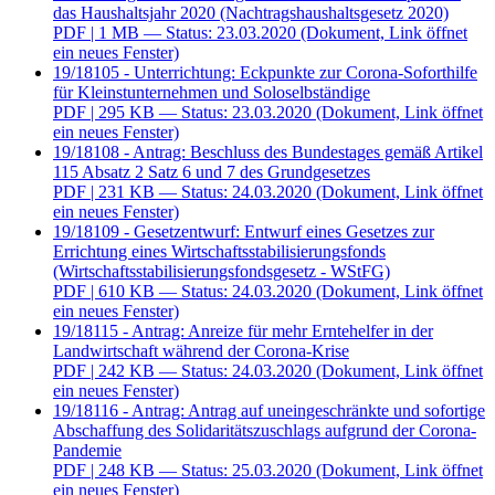
das Haushaltsjahr 2020 (Nachtragshaushaltsgesetz 2020)
PDF
| 1 MB — Status: 23.03.2020
(Dokument, Link öffnet
ein neues Fenster)
19/18105 - Unterrichtung: Eckpunkte zur Corona-Soforthilfe
für Kleinstunternehmen und Soloselbständige
PDF
| 295 KB — Status: 23.03.2020
(Dokument, Link öffnet
ein neues Fenster)
19/18108 - Antrag: Beschluss des Bundestages gemäß Artikel
115 Absatz 2 Satz 6 und 7 des Grundgesetzes
PDF
| 231 KB — Status: 24.03.2020
(Dokument, Link öffnet
ein neues Fenster)
19/18109 - Gesetzentwurf: Entwurf eines Gesetzes zur
Errichtung eines Wirtschaftsstabilisierungsfonds
(Wirtschaftsstabilisierungsfondsgesetz - WStFG)
PDF
| 610 KB — Status: 24.03.2020
(Dokument, Link öffnet
ein neues Fenster)
19/18115 - Antrag: Anreize für mehr Erntehelfer in der
Landwirtschaft während der Corona-Krise
PDF
| 242 KB — Status: 24.03.2020
(Dokument, Link öffnet
ein neues Fenster)
19/18116 - Antrag: Antrag auf uneingeschränkte und sofortige
Abschaffung des Solidaritätszuschlags aufgrund der Corona-
Pandemie
PDF
| 248 KB — Status: 25.03.2020
(Dokument, Link öffnet
ein neues Fenster)