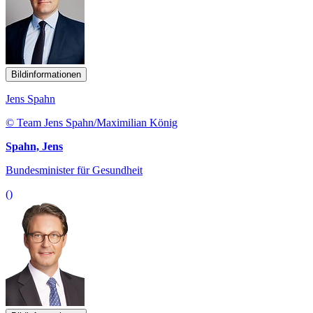
Bildinformationen
Jens Spahn
© Team Jens Spahn/Maximilian König
Spahn, Jens
Bundesminister für Gesundheit
()