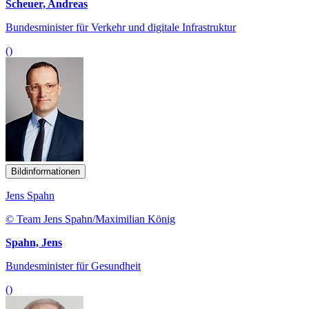
Scheuer, Andreas
Bundesminister für Verkehr und digitale Infrastruktur
()
Bildinformationen
Jens Spahn
© Team Jens Spahn/Maximilian König
Spahn, Jens
Bundesminister für Gesundheit
()