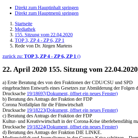
Direkt zum Hauptinhalt springen
Direkt zum Hauptmenü springen
Startseite
Mediathek
155. Sitzung vom 22.04.2020
TOP 3, ZP 4 - ZP 6, ZP 1
Rede von Dr. Jürgen Martens
zurück zu:
TOP 3, ZP 4 - ZP 6, ZP 1
()
22. April 2020
155. Sitzung vom 22.04.2020
a) Erste Beratung des von den Fraktionen der CDU/CSU und SPD
eingebrachten Entwurfs eines Gesetzes zur Abmilderung der Folgen
Drucksache
19/18697
(Dokument, öffnet ein neues Fenster)
b) Beratung des Antrags der Fraktion der FDP
Corona Notfallplan für die Filmwirtschaft
Drucksache
19/18223
(Dokument, öffnet ein neues Fenster)
c) Beratung des Antrags der Fraktion der FDP
Kultur- und Kreativwirtschaft in der Corona-Krise überlebensfähig 
Drucksache
19/18224
(Dokument, öffnet ein neues Fenster)
d) Beratung des Antrags der Fraktion DIE LINKE.
Medienvielfalt und Journalismus in der Corona-Krise schützen – Demok