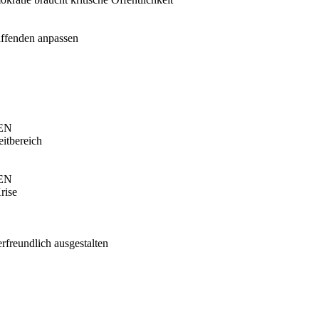
affenden anpassen
NEN
eitbereich
NEN
rise
rfreundlich ausgestalten