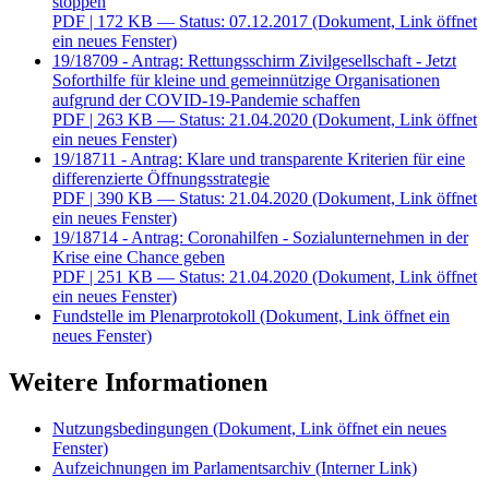
stoppen
PDF
| 172 KB — Status: 07.12.2017
(Dokument, Link öffnet
ein neues Fenster)
19/18709 - Antrag: Rettungsschirm Zivilgesellschaft - Jetzt
Soforthilfe für kleine und gemeinnützige Organisationen
aufgrund der COVID-19-Pandemie schaffen
PDF
| 263 KB — Status: 21.04.2020
(Dokument, Link öffnet
ein neues Fenster)
19/18711 - Antrag: Klare und transparente Kriterien für eine
differenzierte Öffnungsstrategie
PDF
| 390 KB — Status: 21.04.2020
(Dokument, Link öffnet
ein neues Fenster)
19/18714 - Antrag: Coronahilfen - Sozialunternehmen in der
Krise eine Chance geben
PDF
| 251 KB — Status: 21.04.2020
(Dokument, Link öffnet
ein neues Fenster)
Fundstelle im Plenarprotokoll
(Dokument, Link öffnet ein
neues Fenster)
Weitere Informationen
Nutzungsbedingungen
(Dokument, Link öffnet ein neues
Fenster)
Aufzeichnungen im Parlamentsarchiv
(Interner Link)