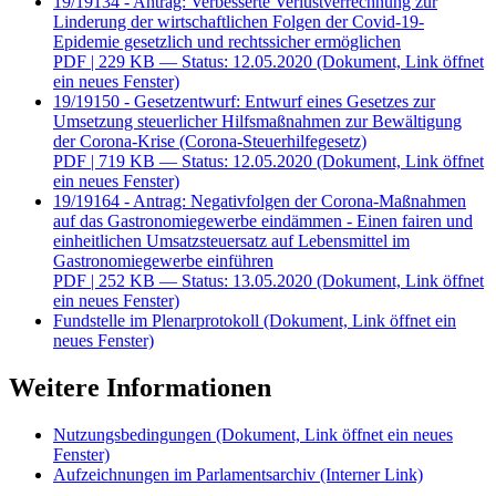
19/19134 - Antrag: Verbesserte Verlustverrechnung zur
Linderung der wirtschaftlichen Folgen der Covid-19-
Epidemie gesetzlich und rechtssicher ermöglichen
PDF
| 229 KB — Status: 12.05.2020
(Dokument, Link öffnet
ein neues Fenster)
19/19150 - Gesetzentwurf: Entwurf eines Gesetzes zur
Umsetzung steuerlicher Hilfsmaßnahmen zur Bewältigung
der Corona-Krise (Corona-Steuerhilfegesetz)
PDF
| 719 KB — Status: 12.05.2020
(Dokument, Link öffnet
ein neues Fenster)
19/19164 - Antrag: Negativfolgen der Corona-Maßnahmen
auf das Gastronomiegewerbe eindämmen - Einen fairen und
einheitlichen Umsatzsteuersatz auf Lebensmittel im
Gastronomiegewerbe einführen
PDF
| 252 KB — Status: 13.05.2020
(Dokument, Link öffnet
ein neues Fenster)
Fundstelle im Plenarprotokoll
(Dokument, Link öffnet ein
neues Fenster)
Weitere Informationen
Nutzungsbedingungen
(Dokument, Link öffnet ein neues
Fenster)
Aufzeichnungen im Parlamentsarchiv
(Interner Link)