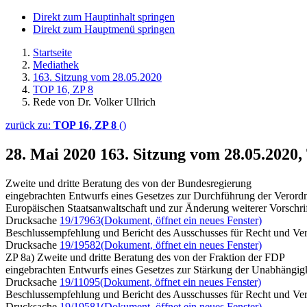
Direkt zum Hauptinhalt springen
Direkt zum Hauptmenü springen
Startseite
Mediathek
163. Sitzung vom 28.05.2020
TOP 16, ZP 8
Rede von Dr. Volker Ullrich
zurück zu:
TOP 16, ZP 8
()
28. Mai 2020
163. Sitzung vom 28.05.2020,
Zweite und dritte Beratung des von der Bundesregierung
eingebrachten Entwurfs eines Gesetzes zur Durchführung der Verord
Europäischen Staatsanwaltschaft und zur Änderung weiterer Vorschri
Drucksache
19/17963
(Dokument, öffnet ein neues Fenster)
Beschlussempfehlung und Bericht des Ausschusses für Recht und Ver
Drucksache
19/19582
(Dokument, öffnet ein neues Fenster)
ZP 8a) Zweite und dritte Beratung des von der Fraktion der FDP
eingebrachten Entwurfs eines Gesetzes zur Stärkung der Unabhängigke
Drucksache
19/11095
(Dokument, öffnet ein neues Fenster)
Beschlussempfehlung und Bericht des Ausschusses für Recht und Ver
Drucksache
19/19581
(Dokument, öffnet ein neues Fenster)