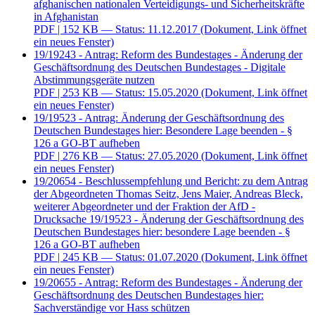
afghanischen nationalen Verteidigungs- und Sicherheitskräfte
in Afghanistan
PDF
| 152 KB — Status: 11.12.2017
(Dokument, Link öffnet
ein neues Fenster)
19/19243 - Antrag: Reform des Bundestages - Änderung der
Geschäftsordnung des Deutschen Bundestages - Digitale
Abstimmungsgeräte nutzen
PDF
| 253 KB — Status: 15.05.2020
(Dokument, Link öffnet
ein neues Fenster)
19/19523 - Antrag: Änderung der Geschäftsordnung des
Deutschen Bundestages hier: Besondere Lage beenden - §
126 a GO-BT aufheben
PDF
| 276 KB — Status: 27.05.2020
(Dokument, Link öffnet
ein neues Fenster)
19/20654 - Beschlussempfehlung und Bericht: zu dem Antrag
der Abgeordneten Thomas Seitz, Jens Maier, Andreas Bleck,
weiterer Abgeordneter und der Fraktion der AfD -
Drucksache 19/19523 - Änderung der Geschäftsordnung des
Deutschen Bundestages hier: besondere Lage beenden - §
126 a GO-BT aufheben
PDF
| 245 KB — Status: 01.07.2020
(Dokument, Link öffnet
ein neues Fenster)
19/20655 - Antrag: Reform des Bundestages - Änderung der
Geschäftsordnung des Deutschen Bundestages hier:
Sachverständige vor Hass schützen