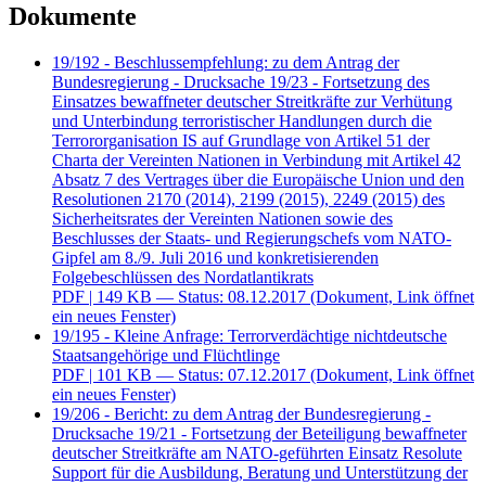
Dokumente
19/192 - Beschlussempfehlung: zu dem Antrag der
Bundesregierung - Drucksache 19/23 - Fortsetzung des
Einsatzes bewaffneter deutscher Streitkräfte zur Verhütung
und Unterbindung terroristischer Handlungen durch die
Terrororganisation IS auf Grundlage von Artikel 51 der
Charta der Vereinten Nationen in Verbindung mit Artikel 42
Absatz 7 des Vertrages über die Europäische Union und den
Resolutionen 2170 (2014), 2199 (2015), 2249 (2015) des
Sicherheitsrates der Vereinten Nationen sowie des
Beschlusses der Staats- und Regierungschefs vom NATO-
Gipfel am 8./9. Juli 2016 und konkretisierenden
Folgebeschlüssen des Nordatlantikrats
PDF
| 149 KB — Status: 08.12.2017
(Dokument, Link öffnet
ein neues Fenster)
19/195 - Kleine Anfrage: Terrorverdächtige nichtdeutsche
Staatsangehörige und Flüchtlinge
PDF
| 101 KB — Status: 07.12.2017
(Dokument, Link öffnet
ein neues Fenster)
19/206 - Bericht: zu dem Antrag der Bundesregierung -
Drucksache 19/21 - Fortsetzung der Beteiligung bewaffneter
deutscher Streitkräfte am NATO-geführten Einsatz Resolute
Support für die Ausbildung, Beratung und Unterstützung der