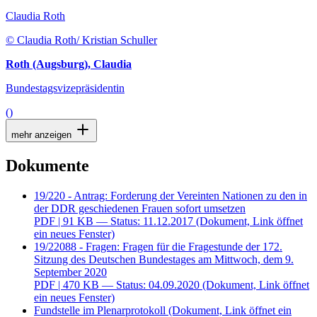
Claudia Roth
© Claudia Roth/ Kristian Schuller
Roth (Augsburg), Claudia
Bundestagsvizepräsidentin
()
mehr anzeigen
Dokumente
19/220 - Antrag: Forderung der Vereinten Nationen zu den in
der DDR geschiedenen Frauen sofort umsetzen
PDF
| 91 KB — Status: 11.12.2017
(Dokument, Link öffnet
ein neues Fenster)
19/22088 - Fragen: Fragen für die Fragestunde der 172.
Sitzung des Deutschen Bundestages am Mittwoch, dem 9.
September 2020
PDF
| 470 KB — Status: 04.09.2020
(Dokument, Link öffnet
ein neues Fenster)
Fundstelle im Plenarprotokoll
(Dokument, Link öffnet ein