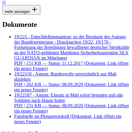
Dokumente
19/221 - Entschließungsantrag: zu der Beratung des Antrags
der Bundesregierung - Drucksachen 19/22, 19/176 -
Fortsetzung der Beteiligung bewaffneter deutscher Streitkräfte
an der NATO-geführten Maritimen Sicherheitsoperation SEA
GUARDIAN im Mittelmeer
PDF
| 151 KB — Status: 11.12.2017
(Dokument, Link öffnet
ein neues Fenster)
19/22118 - Antrag: Bundeswehr unverzüglich aus Mali
abziehen
PDF
| 262 KB — Status: 08.09.2020
(Dokument, Link öffnet
ein neues Fenster)
19/22187 - Antrag: Einsatz in Mali sofort beenden und alle
Soldaten nach Hause holen
PDF
| 231 KB — Status: 08.09.2020
(Dokument, Link öffnet
ein neues Fenster)
Fundstelle im Plenarprotokoll
(Dokument, Link öffnet ein
neues Fenster)
Weitere Informationen
Nutzungsbedingungen
(Dokument, Link öffnet ein neues