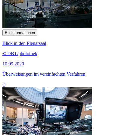
Bildinformationen
Blick in den Plenarsaal
© DBT/photothek
10.09.2020
Überweisungen im vereinfachten Verfahren
()