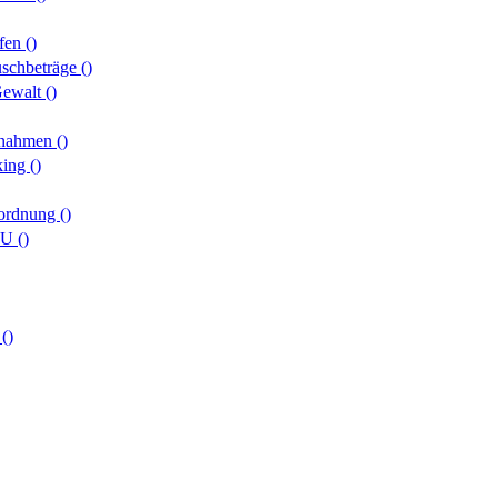
pfen
()
uschbeträge
()
 Gewalt
()
aßnahmen
()
king
()
rordnung
()
/EU
()
z
()