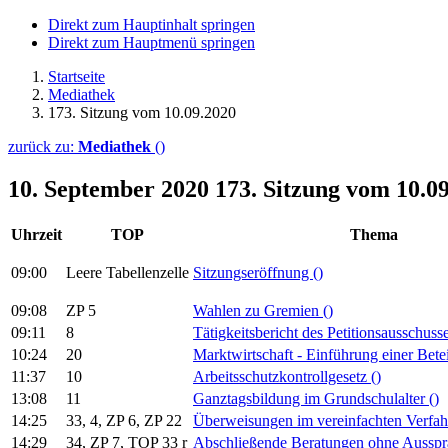
Direkt zum Hauptinhalt springen
Direkt zum Hauptmenü springen
Startseite
Mediathek
173. Sitzung vom 10.09.2020
zurück zu:
Mediathek
()
10. September 2020
173. Sitzung vom 10.0
Uhrzeit
TOP
Thema
09:00
Leere Tabellenzelle
Sitzungseröffnung
()
09:08
ZP 5
Wahlen zu Gremien
()
09:11
8
Tätigkeitsbericht des Petitionsausschus
10:24
20
Marktwirtschaft - Einführung einer Bet
11:37
10
Arbeitsschutzkontrollgesetz
()
13:08
11
Ganztagsbildung im Grundschulalter
()
14:25
33, 4, ZP 6, ZP 22
Überweisungen im vereinfachten Verfa
14:29
34, ZP 7, TOP 33 r
Abschließende Beratungen ohne Aussp