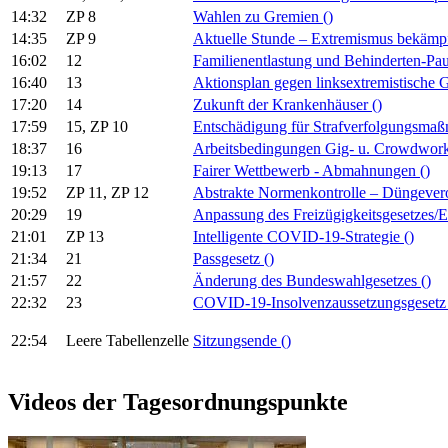
14:32
ZP 8
Wahlen zu Gremien
()
14:35
ZP 9
Aktuelle Stunde – Extremismus bekäm
16:02
12
Familienentlastung und Behinderten-Pa
16:40
13
Aktionsplan gegen linksextremistische
17:20
14
Zukunft der Krankenhäuser
()
17:59
15, ZP 10
Entschädigung für Strafverfolgungsm
18:37
16
Arbeitsbedingungen Gig- u. Crowdwor
19:13
17
Fairer Wettbewerb - Abmahnungen
()
19:52
ZP 11, ZP 12
Abstrakte Normenkontrolle – Düngeve
20:29
19
Anpassung des Freizügigkeitsgesetzes
21:01
ZP 13
Intelligente COVID-19-Strategie
()
21:34
21
Passgesetz
()
21:57
22
Änderung des Bundeswahlgesetzes
()
22:32
23
COVID-19-Insolvenzaussetzungsgeset
22:54
Leere Tabellenzelle
Sitzungsende
()
Videos der Tagesordnungspunkte