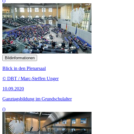
()
Bildinformationen
Blick in den Plenarsaal
© DBT / Marc-Steffen Unger
10.09.2020
Ganztagsbildung im Grundschulalter
()