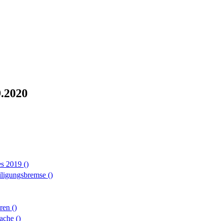
9.2020
ses 2019
()
eiligungsbremse
()
hren
()
rache
()