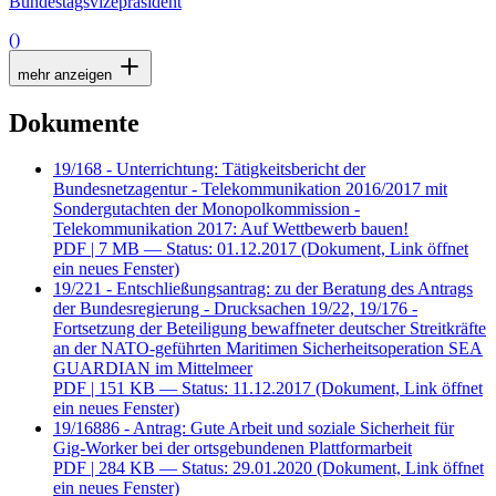
Bundestagsvizepräsident
()
mehr anzeigen
Dokumente
19/168 - Unterrichtung: Tätigkeitsbericht der
Bundesnetzagentur - Telekommunikation 2016/2017 mit
Sondergutachten der Monopolkommission -
Telekommunikation 2017: Auf Wettbewerb bauen!
PDF
| 7 MB — Status: 01.12.2017
(Dokument, Link öffnet
ein neues Fenster)
19/221 - Entschließungsantrag: zu der Beratung des Antrags
der Bundesregierung - Drucksachen 19/22, 19/176 -
Fortsetzung der Beteiligung bewaffneter deutscher Streitkräfte
an der NATO-geführten Maritimen Sicherheitsoperation SEA
GUARDIAN im Mittelmeer
PDF
| 151 KB — Status: 11.12.2017
(Dokument, Link öffnet
ein neues Fenster)
19/16886 - Antrag: Gute Arbeit und soziale Sicherheit für
Gig-Worker bei der ortsgebundenen Plattformarbeit
PDF
| 284 KB — Status: 29.01.2020
(Dokument, Link öffnet
ein neues Fenster)